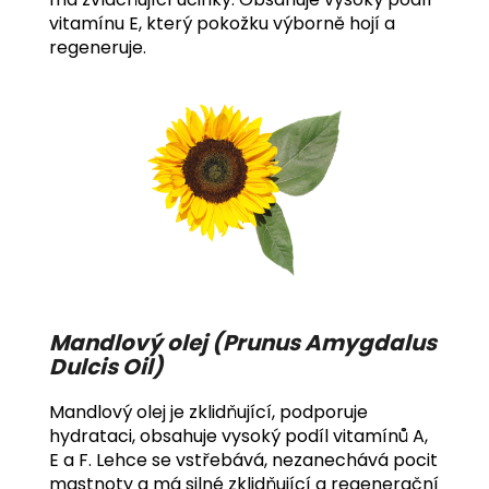
vitamínu E, který pokožku výborně hojí a
regeneruje.
Mandlový olej (Prunus Amygdalus
Dulcis Oil)
Mandlový olej je zklidňující, podporuje
hydrataci, obsahuje vysoký podíl vitamínů A,
E a F. Lehce se vstřebává, nezanechává pocit
mastnoty a má silné zklidňující a regenerační