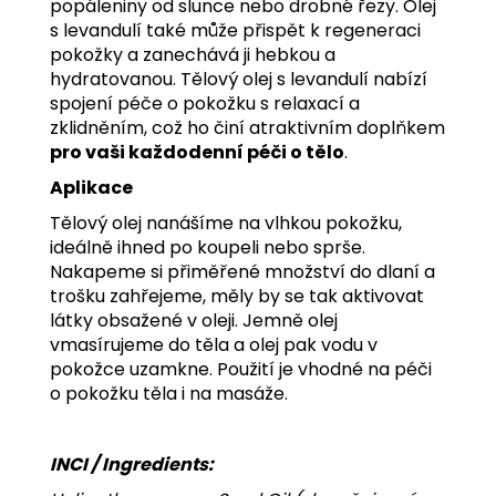
popáleniny od slunce nebo drobné řezy. Olej
s levandulí také může přispět k regeneraci
pokožky a zanechává ji hebkou a
hydratovanou. Tělový olej s levandulí nabízí
spojení péče o pokožku s relaxací a
zklidněním, což ho činí atraktivním doplňkem
pro vaši každodenní péči o tělo
.
Aplikace
Tělový olej nanášíme na vlhkou pokožku,
ideálně ihned po koupeli nebo sprše.
Nakapeme si přiměřené množství do dlaní a
trošku zahřejeme, měly by se tak aktivovat
látky obsažené v oleji. Jemně olej
vmasírujeme do těla a olej pak vodu v
pokožce uzamkne. Použití je vhodné na péči
o pokožku těla i na masáže.
INCI / Ingredients: