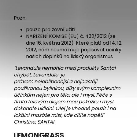
Pozn.
pouze pro zevní užití
NAŘÍZENÍ KOMISE (EU) č. 432/2012 (ze
dne 16. května 2012), které platí od 14. 12.
2012, nám neumožňuje popisovat účinky
našich doplňků na lidský organismus
"Levandule nemohla mezi produkty Santai
chybět. Levandule je
právem nejoblíbenější a nejčastěji
používanou bylinkou, díky svým komplexním
účinkům nejen pro tělo, ale i mysl. Péče s
tímto tělovým olejem mou pokožku i mysl
dokonale uklidní. Olej je vhodné použít i na
lokální
masáže míst, kde cítíte napětí
"
Christine, SANTAI
LEMONGRASS