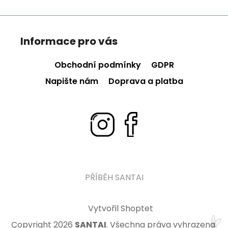
Z
á
Informace pro vás
p
a
Obchodní podmínky
GDPR
t
Napište nám
Doprava a platba
í
PŘÍBĚH SANTAI
Vytvořil Shoptet
Copyright 2026
SANTAI
. Všechna práva vyhrazena.