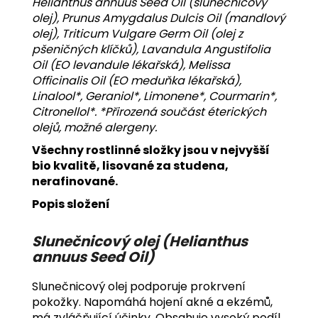
Helianthus annuus Seed Oil (slunečnicový
olej), Prunus Amygdalus Dulcis Oil (mandlový
olej), Triticum Vulgare Germ Oil (olej z
pšeničných klíčků), Lavandula Angustifolia
Oil (EO levandule lékařská), Melissa
Officinalis Oil (EO meduňka lékařská),
Linalool*, Geraniol*, Limonene*, Courmarin*,
Citronellol*. *Přirozená součást éterických
olejů, možné alergeny.
Všechny rostlinné složky jsou v nejvyšší
bio kvalitě, lisované za studena,
nerafinované.
Popis složení
Slunečnicový olej (Helianthus
annuus Seed Oil)
Slunečnicový olej podporuje prokrvení
pokožky. Napomáhá hojení akné a ekzémů,
má zvláčňující účinky. Obsahuje vysoký podíl