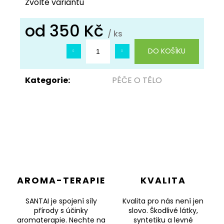
Zvolte variantu
od
350 Kč
/ ks
Měrná
DO KOŠÍKU
cena:
Kategorie
:
PÉČE O TĚLO
AROMA-TERAPIE
KVALITA
SANTAI je spojení síly
Kvalita pro nás není jen
přírody s účinky
slovo. Škodlivé látky,
aromaterapie. Nechte na
syntetiku a levné