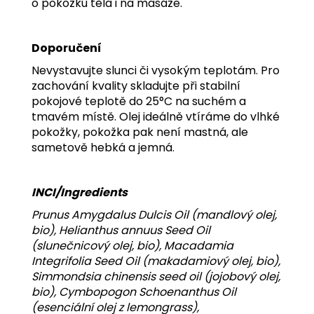
o pokožku těla i na masáže.
Doporučení
Nevystavujte slunci či vysokým teplotám.
Pro
zachování kvality skladujte při stabilní
pokojové teplotě do 25°C na suchém a
tmavém místě.
Olej
ideálně vtíráme do vlhké
pokožky, pokožka pak není mastná, ale
sametově hebká a jemná.
INCI/Ingredients
Prunus Amygdalus Dulcis Oil (mandlový olej,
bio), Helianthus annuus Seed Oil
(slunečnicový olej, bio), Macadamia
Integrifolia Seed Oil (makadamiový olej, bio),
Simmondsia chinensis seed oil (jojobový olej,
bio), Cymbopogon Schoenanthus Oil
(esenciální olej z lemongrass),