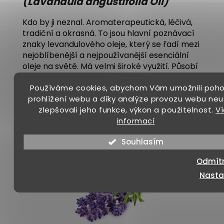
(Lavandula angustifolia Oil)
Kdo by ji neznal. Aromaterapeutická, léčivá,
tradiční a okrasná. To jsou hlavní poznávací
znaky levandulového oleje, který se řadí mezi
nejoblíbenější a nejpoužívanější esenciální
oleje na světě. Má velmi široké využití. Působí
antibakteriálně, je silně protizánětlivá,
Používáme cookies, abychom Vám umožnili poh
antiseptická, repelentní, má blahodárné
prohlížení webu a díky analýze provozu webu neu
účinky na dýchací cesty, pokožku, pomáhá
zlepšovali jeho funkce, výkon a použitelnost.
V
při hojení atd. Na psychiku působí svými
informací
zklidňujícími a uvolňujícími vlastnostmi,
pomáhá k celkové duševní harmonizaci.
Souhlasím
Odmít
Nasta