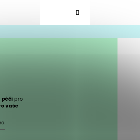
Hledat
Přihlášení
Nákupní
košík
u
péči
pro
ro vaše
na.