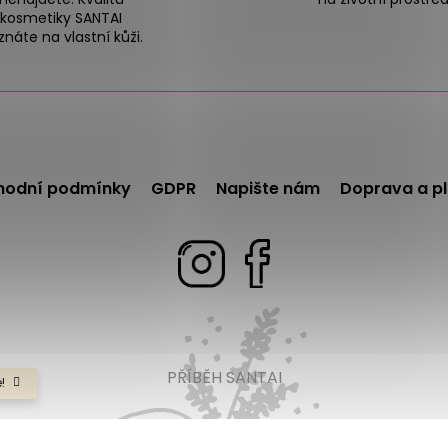
kosmetiky SANTAI
náte na vlastní kůži.
hodní podmínky
GDPR
Napište nám
Doprava a p
PŘÍBĚH SANTAI
!
hrazena.
Upravit nastavení cookies