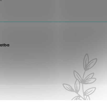
latba
Vytvořil Shoptet