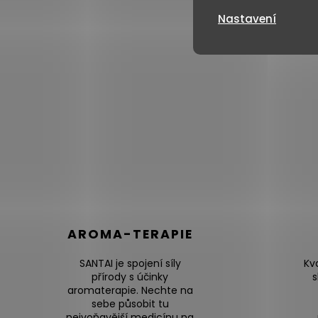
Nastavení
AROMA-TERAPIE
SANTAI je spojení síly
Kv
přírody s účinky
s
aromaterapie. Nechte na
sebe působit tu
nejvoňavější medicínu na