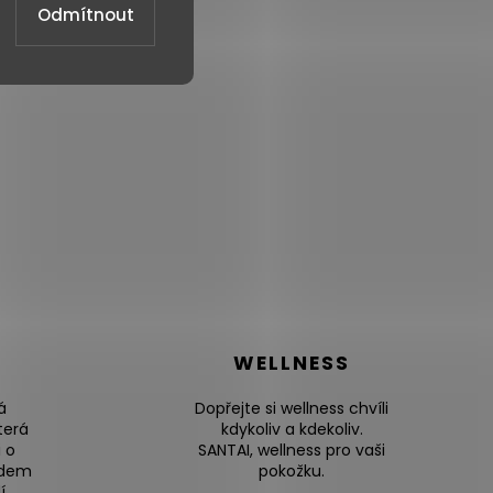
Odmítnout
WELLNESS
á
Dopřejte si wellness chvíli
terá
kdykoliv a kdekoliv.
 o
SANTAI, wellness pro vaši
edem
pokožku.
í.