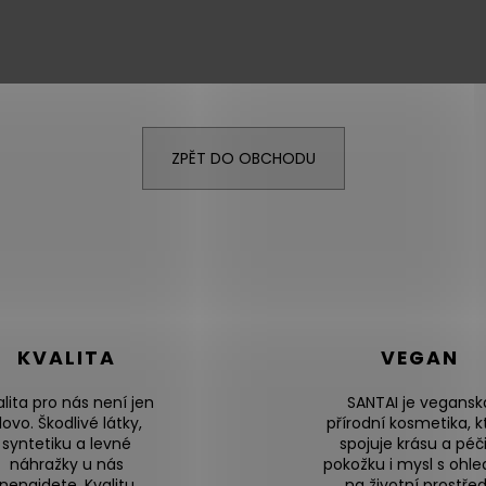
Můžete se ale podívat na ostatní kategorie.
ZPĚT DO OBCHODU
KVALITA
VEGAN
alita pro nás není jen
SANTAI je vegansk
lovo. Škodlivé látky,
přírodní kosmetika, k
syntetiku a levné
spojuje krásu a péči
náhražky u nás
pokožku i mysl s ohl
nenajdete. Kvalitu
na životní prostřed