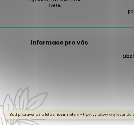
světě.
poz
Z
á
Informace pro vás
p
a
Obc
t
í
Buď připravena na léto s naším hitem - třpytivý tělový olej levandule
Copyright 2026
SANTAI
. Všechna práva vy