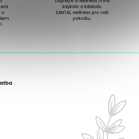
á
Dopřejte si wellness chvíli
terá
kdykoliv a kdekoliv.
 o
SANTAI, wellness pro vaši
edem
pokožku.
í.
latba