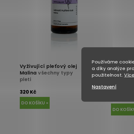
k
t
ů
Používáme cookie
Vyživující pleťový olej
Skladem
Pleťový o
a díky analýze pr
Malina
všechny typy
Meduňk
použitelnost.
Více
pleti
suchou a
pleť
Nastavení
320 Kč
250 Kč
DO KOŠÍKU
DO KOŠÍK