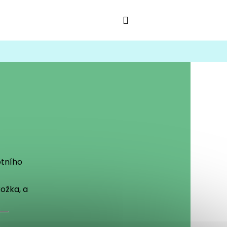
Hledat
Přihlášení
Nákupní
košík
otního
ožka, a