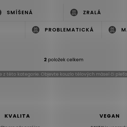
SMÍŠENÁ
ZRALÁ
PROBLEMATICKÁ
M
2
položek celkem
O
v
vše z této kategorie. Objevte kouzlo
tělových másel
či
pleťo
l
á
d
a
c
í
p
KVALITA
VEGAN
r
v