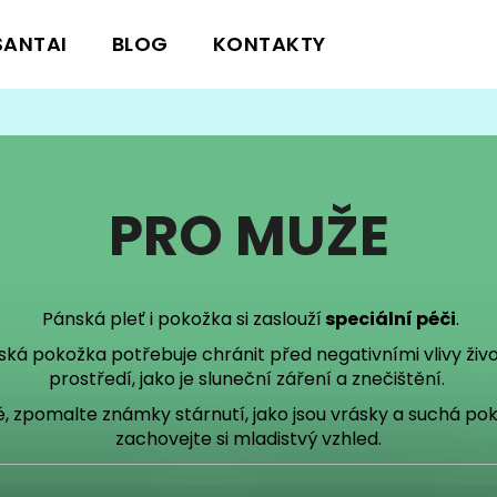
SANTAI
BLOG
KONTAKTY
Co potřebujete najít?
PRO MUŽE
HLEDAT
Pánská pleť i pokožka si zaslouží
speciální péči
.
ská pokožka potřebuje chránit před negativními vlivy živ
prostředí, jako je sluneční záření a znečištění.
, zpomalte známky stárnutí, jako jsou vrásky a suchá pok
zachovejte si mladistvý vzhled.