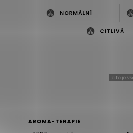
NORMÁLNÍ
CITLIVÁ
...a to je 
AROMA-TERAPIE