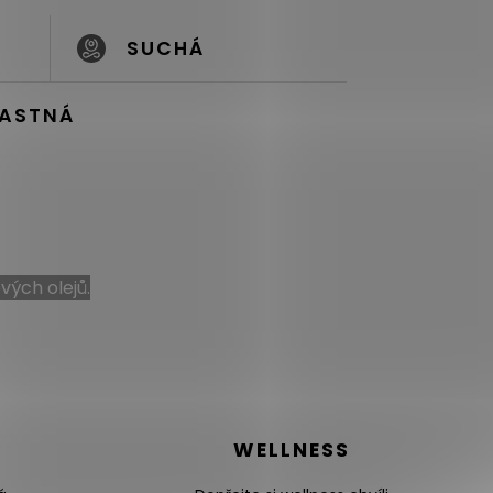
SUCHÁ
ASTNÁ
vých olejů
.
WELLNESS