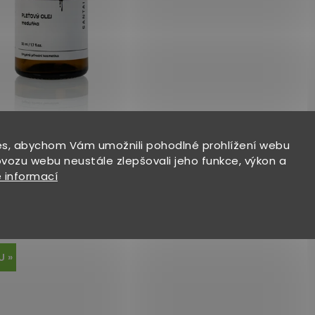
s, abychom Vám umožnili pohodlné prohlížení webu
lej
Momentálně
ovozu webu neustále zlepšovali jeho funkce, výkon a
a
pro
nedostupné
 informací
 citlivou
U