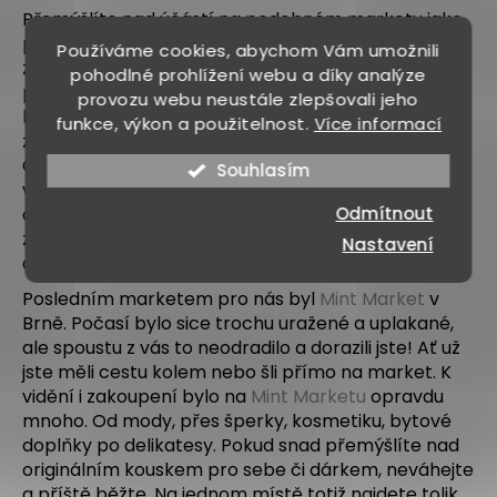
Přemýšlíte nad účástí na podobném marketu jako
ES
prodejce? Nic vás nenaučí lépe, než vlastní
Používáme cookies, abychom Vám umožnili
zkušenost. Když sami zapátráme v paměti, tak
pohodlné prohlížení webu a díky analýze
O 
první market, ačkoliv byl pro nás ve finále úspěšný,
provozu webu neustále zlepšovali jeho
byl organižačně velmi náročný. Tahali jsme spoustu
funkce, výkon a použitelnost.
Více informací
BL
zbytečného a chybělo nám dost užitečného.
Chyběly letáky, chyběl informační banner, chyběly
Souhlasím
KO
vzorky všech produktů, chyběly přehledné regály
Odmítnout
atd. Díky těmto zkušenostem jsme na sobě hodně
Přih
zapracovali a na posledním marketu se cítili jako
Nastavení
doma.
Posledním marketem pro nás byl
Mint Market
v
Brně. Počasí bylo sice trochu uražené a uplakané,
ale spoustu z vás to neodradilo a dorazili jste! Ať už
jste měli cestu kolem nebo šli přímo na market. K
vidění i zakoupení bylo na
Mint Marketu
opravdu
mnoho. Od mody, přes šperky, kosmetiku, bytové
doplňky po delikatesy.
Pokud snad přemýšlíte nad
originálním kouskem pro sebe či dárkem, neváhejte
a příště běžte. Na jednom místě totiž najdete tolik