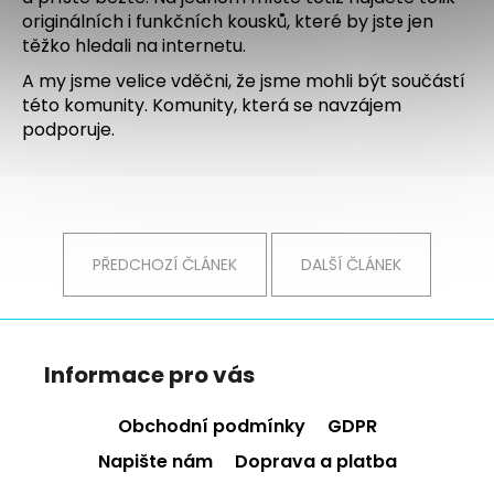
originálních i funkčních kousků, které by jste jen
těžko hledali na internetu.
A my jsme velice vděčni, že jsme mohli být součástí
této komunity. Komunity, která se navzájem
podporuje.
PŘEDCHOZÍ ČLÁNEK
DALŠÍ ČLÁNEK
Z
á
Informace pro vás
p
a
Obchodní podmínky
GDPR
t
Napište nám
Doprava a platba
í