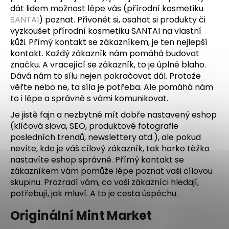
e
dát lidem možnost lépe vás (přírodní kosmetiku
t
SANTAI
) poznat. Přivonět si, osahat si produkty či
e
vyzkoušet přírodní kosmetiku SANTAI na vlastní
n
kůži. Přímý kontakt se zákazníkem, je ten nejlepší
a
kontakt. Každý zákazník nám pomáhá budovat
značku. A vracející se zákazník, to je úplné blaho.
j
Dává nám to sílu nejen pokračovat dál. Protože
í
věřte nebo ne, ta síla je potřeba. Ale pomáhá nám
t
to i lépe a správně s vámi komunikovat.
?
Je jistě fajn a nezbytné mít dobře nastavený eshop
(klíčová slova, SEO, produktové fotografie
posledních trendů, newslettery atd.), ale pokud
nevíte, kdo je váš cílový zákazník, tak horko těžko
nastavíte eshop správně. Přímý kontakt se
HLEDAT
zákazníkem vám pomůže lépe poznat vaši cílovou
skupinu. Prozradí vám, co vaši zákazníci hledají,
potřebují, jak mluví. A to je cesta úspěchu.
Originální Mint Market