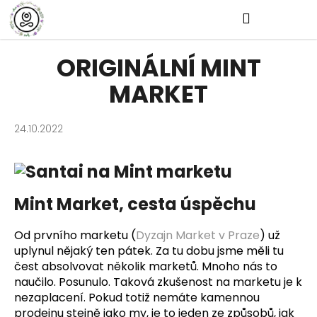
K
Přejít
Hledat
Nákup
M
Přihlášen
na
o
Zpět
obsah
š
košík
ORIGINÁLNÍ MINT
í
k
MARKET
Zpět
24.10.2022
C
o
p
o
Mint Market, cesta úspěchu
t
ř
Od prvního marketu (
Dyzajn Market v Praze
) už
e
uplynul nějaký ten pátek. Za tu dobu jsme měli tu
b
čest absolvovat několik marketů. Mnoho nás to
u
naučilo. Posunulo. Taková zkušenost na marketu je k
j
nezaplacení. Pokud totiž nemáte kamennou
prodejnu stejně jako my, je to jeden ze způsobů, jak