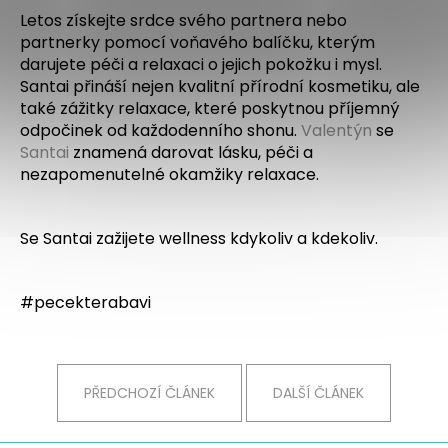
Letos získejte srdce svého partnera nebo
partnerky pomocí voňavého balíčku, kterým
darujete péči a relaxaci o jejich pokožku i mysl.
Santai přináší nejen kvalitní přírodní kosmetiku, ale
také zážitky relaxace, které poskytnou příjemný
odpočinek od každodenního shonu.
Valentýn
se
Santai
znamená darovat lásku, péči a
nezapomenutelné okamžiky relaxace.
Se Santai zažijete wellness kdykoliv a kdekoliv.
#pecekterabavi
PŘEDCHOZÍ ČLÁNEK
DALŠÍ ČLÁNEK