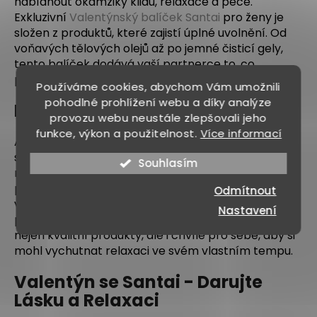
nabídnout okamžiky klidu, relaxace a péče.
Exkluzivní
Valentýnský balíček
Santai
pro ženy je
složen z produktů, které zajistí úplné uvolnění. Od
voňavých tělových olejů až po jemné čisticí gely,
tento balíček dodává vaší partnerce to, co
ES
potřebuje pro odpočinek a regeneraci.
Používáme cookies, abychom Vám umožnili
pohodlné prohlížení webu a díky analýze
Pro Něj:
balíček pro muže
O 
provozu webu neustále zlepšovali jeho
funkce, výkon a použitelnost.
Více informací
BL
Ano, i muži si zaslouží relax, luxusní péči o sebe a
svou pokožku.
Balíček pro muže
je speciálně
Souhlasím
KO
navržen pro muže, kteří si zaslouží osvěžující a
povzbuzující péči.
Santai balíček pro něj
obsahuje
Odmítnout
Přih
vše od osvěžujícího sprchového oleje po stimulující
Nastavení
péči na obličej. Vašemu partnerovi tak darujete
nejen kvalitní produkty, ale i chvíle pro sebe, aby si
mohl vychutnat relaxaci ve svém vlastním tempu.
Valentýn se Santai - Darujte
Lásku a Relaxaci