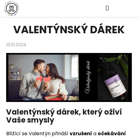
K
Přejít
Hledat
Nákup
M
Přihlášen
na
o
Zpět
obsah
š
košík
VALENTÝNSKÝ DÁREK
í
k
Zpět
13.01.2024
C
o
p
o
t
ř
e
Valentýnský dárek, který oživí
b
Vaše smysly
u
j
Blížící se Valentýn přináší
vzrušení
a
očekávání