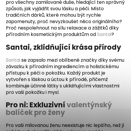
e
pro všechny zamilované duše, hledající ten správný
t
způsob, jak vyjádřit svou lásku a péči. Místo
e
tradičních dárků, které mohou být rychle
zapomenuty, proč nevyzkoušet něco originálního?
n
Proč nespolehnout na sílu relaxace a zážitků díky
a
přírodním kosmetickým produktům od
Santai
?
j
í
Santai, zklidňující krása přírody
t
?
Santai
se zapsalo mezi oblíbené značky díky svému
závazku k přírodním ingrediencím a holistickému
přístupu k péči o pokožku. Každý produkt je
vytvořen s láskou a úctou k přírodě, přičemž
kombinuje účinné látky s uklidňujícími vlastnostmi
pro vaši pokožku i mysl.
HLEDAT
Pro ni: Exkluzivní
valentýnský
balíček pro ženy
Pro vaši milovanou ženu neexistuje nic lepšího, než jí