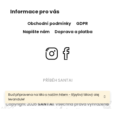
Z
á
Informace pro vás
p
a
Obchodní podmínky
GDPR
t
Napište nám
Doprava a platba
í
PŘÍBĚH SANTAI
Buď připravena na léto s naším hitem - třpytivý tělový olej
Vytvořil Shoptet
levandule!
Copyright 2026
SANTAI
. Všechna práva vyhrazena.
Upravit nastavení cookies